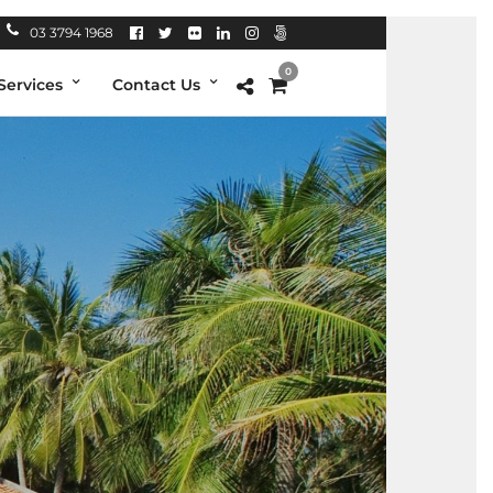
03 3794 1968
0
Services
Contact Us